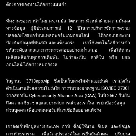
ต้องการของท่านได้อย่างแม่นยำ
ทีมงานของเรานำโดย ดร. เมธัส วัฒนากร หัวหน้าฝ่ายความมั่นคง
ทางข้อมูล ผู้มีประสบการณ์ 12 ปีในการบริหารจัดการความ
ปลอดภัยไซเบอร์บนแพลตฟอร์มเกมออนไลน์ ได้ออกแบบระบบ
ป้องกันข้อมูลที่ทันสมัยและแข็งแกร่ง เราใช้เทคโนโลยีการเข้า
รหัสระดับสากลและการตรวจสอบอย่างสม่ำเสมอ เพื่อให้ท่าน
เพลิดเพลินกับทุกการเดิมพัน ไม่ว่าจะเป็น คาสิโน หรือ บอล
ออนไลน์ ได้อย่างหมดกังวล
ในฐานะ 3713app.vip ซึ่งเป็นเว็บตรงไม่ผ่านเอเย่นต์ เรามุ่งมั่น
ดำเนินงานด้วยความโปร่งใส การรับรองมาตรฐาน ISO/IEC 27001
จากสถาบัน Cybersecurity Alliance Asia (CAA) ในปี 2567 ยืนยัน
ถึงความเชี่ยวชาญและประสบการณ์ของเราในการปกป้องข้อมูล
ส่วนบุคคล เพื่อแพลตฟอร์มที่น่าเชื่อถืออย่างแท้จริง
เราจัดเก็บข้อมูลบางประเภท อาทิ ชื่อผู้ใช้งาน อีเมล และข้อมูล
การทำธุรกรรม เพื่อวัตถุประสงค์ในการยืนยันตัวตน ปรับปรุง