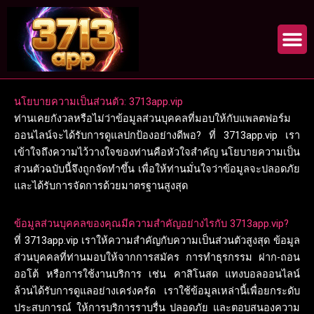
Skip
to
content
นโยบายความเป็นส่วนตัว: 3713app.vip
ท่านเคยกังวลหรือไม่ว่าข้อมูลส่วนบุคคลที่มอบให้กับแพลตฟอร์ม
ออนไลน์จะได้รับการดูแลปกป้องอย่างดีพอ? ที่ 3713app.vip เรา
เข้าใจถึงความไว้วางใจของท่านคือหัวใจสำคัญ นโยบายความเป็น
ส่วนตัวฉบับนี้จึงถูกจัดทำขึ้น เพื่อให้ท่านมั่นใจว่าข้อมูลจะปลอดภัย
และได้รับการจัดการด้วยมาตรฐานสูงสุด
ข้อมูลส่วนบุคคลของคุณมีความสำคัญอย่างไรกับ 3713app.vip?
ที่ 3713app.vip เราให้ความสำคัญกับความเป็นส่วนตัวสูงสุด ข้อมูล
ส่วนบุคคลที่ท่านมอบให้จากการสมัคร การทำธุรกรรม ฝาก-ถอน
ออโต้ หรือการใช้งานบริการ เช่น คาสิโนสด แทงบอลออนไลน์
ล้วนได้รับการดูแลอย่างเคร่งครัด เราใช้ข้อมูลเหล่านี้เพื่อยกระดับ
ประสบการณ์ ให้การบริการราบรื่น ปลอดภัย และตอบสนองความ