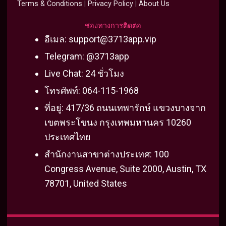
c
i
u
n
d
m
Terms & Conditions
|
Privacy Policy
|
About Us
e
t
t
t
i
b
b
t
u
e
u
l
ช่องทางการติดต่อ
o
e
b
r
m
r
อีเมล:
support@3713app.vip
o
r
e
e
Telegram: @3713app
k
s
Live Chat: 24 ชั่วโมง
t
โทรศัพท์: 064-115-1968
ที่อยู่: 417/36 ถนนเทพารักษ์ แขวงบางจาก
เขตพระโขนง กรุงเทพมหานคร 10260
ประเทศไทย
สำนักงานสาขาต่างประเทศ: 100
Congress Avenue, Suite 2000, Austin, TX
78701, United States