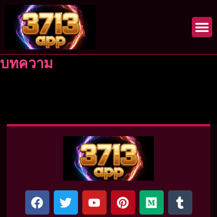
Skip
to
content
บทความ
F
T
Y
P
M
T
a
w
o
i
e
u